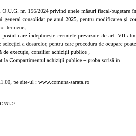
in O.U.G. nr. 156/2024 privind unele măsuri fiscal-bugetare î
i general consolidat pe anul 2025, pentru modificarea și co
nor termene;
ul care îndeplinește cerințele prevăzute de art. VII alin
 selecției a dosarelor, pentru care procedura de ocupare poate
 de execuție, consilier achiziții publice ,
nt la Compartimentul achiziții publice – proba scrisă în
 11.00, pe site-ul : www.comuna-sarata.ro
/12331-2/