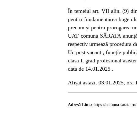
În temeiul art. VII alin. (9) d
pentru fundamentarea bugetulu
precum și pentru prorogarea u
UAT comuna SĂRATA anunță post
respectiv urmează procedura de
Un post vacant , funcție publică
clasa I, grad profesional asiste
data de 14.01.2025 .
Afișat astăzi, 03.01.2025, ora
Adresă Link:
https://comuna-sarata.ro