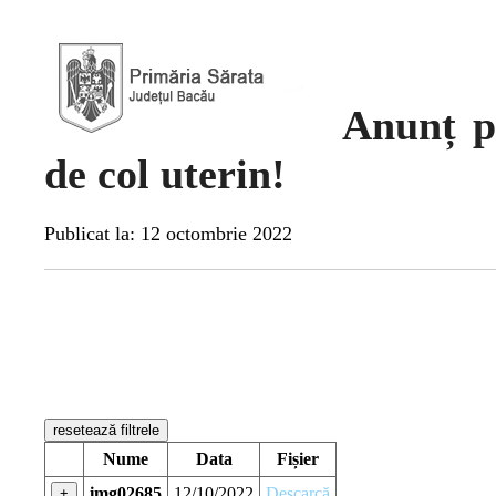
Anunț p
de col uterin!
Publicat la: 12 octombrie 2022
resetează filtrele
Nume
Data
Fișier
img02685
12/10/2022
Descarcă
+