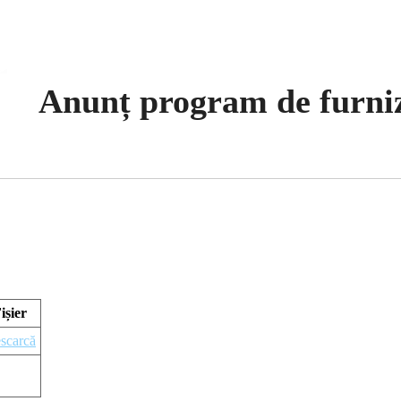
Anunț program de furniz
ișier
scarcă