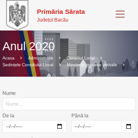
Primăria Sărata
Județul Bacău
Anul 2020
Acasa
Administrație
Consiliul Local
Ședințele Consiliului Local
Minute și procese verbale
Nume
De la
Până la