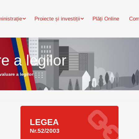
inistrație
Proiecte și investiții
Plăți Online
Com
 a legilor
aluare a legilor
LEGEA
Nr.52/2003