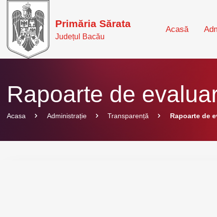
Primăria Sărata
Acasă
Adm
Județul Bacău
Rapoarte de evaluare
Acasa
Administrație
Transparență
Rapoarte de ev