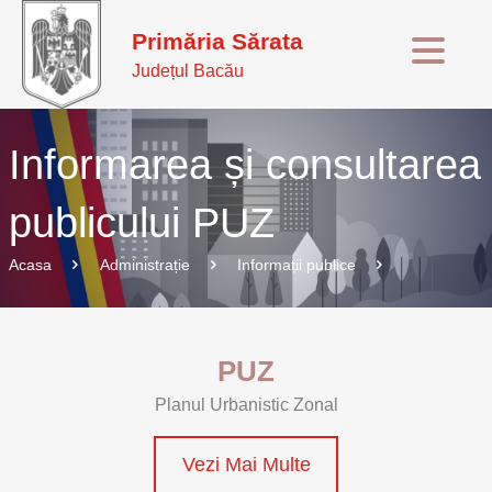
Primăria Sărata
Județul Bacău
Informarea și consultarea
publicului PUZ
Acasa
Administrație
Informații publice
PUZ
Planul Urbanistic Zonal
Vezi Mai Multe