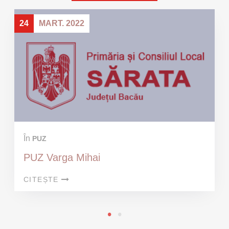
24
MART. 2022
În
PUZ
PUZ Varga Mihai
CITEȘTE