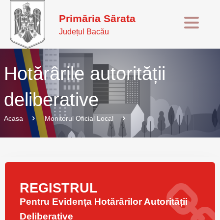
Primăria Sărata
Județul Bacău
Hotărârile autorității
deliberative
Acasa
Monitorul Oficial Local
REGISTRUL
Pentru Evidența Hotărârilor Autorității
Deliberative