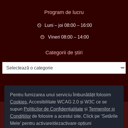
Program de lucru
Luni – joi 08:00 – 16:00
Vineri 08:00 – 14:00
Categorii de știri
Categorii
de
știri
Pentru furnizarea unui serviciu îmbunătățit folosim
Cookies
, Accesibilitate WCAG 2.0 și W3C ce se
supun
Politicilor de Confidențialitate
și
Termenilor și
Setări Cookies și Accesibilitate
Condițiilor
de folosire a acestui site. Click pe ‘Setările
|
Informare cu privire la prelucrarea datelor
|
Politică de utilizare
Mele’ pentru activare/dezactivare opțiuni
cookies
|
Termeni și condiții de utilizare a site-ului
|
Politică de