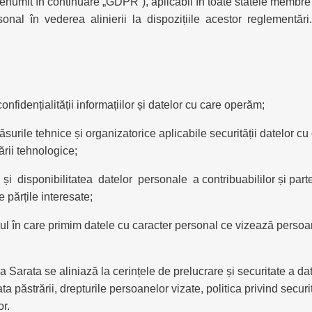
denumit în continuare „GDPR”), aplicabil în toate statele membre
sonal în vederea alinierii la dispozițiile acestor reglementări.
fidențialității informațiilor și datelor cu care operăm;
rile tehnice și organizatorice aplicabile securității datelor cu
ării tehnologice;
 disponibilitatea datelor personale a contribuabililor și partener
e părțile interesate;
dul în care primim datele cu caracter personal ce vizează pers
 Sarata se aliniază la cerințele de prelucrare și securitate a da
ta păstrării, drepturile persoanelor vizate, politica privind securi
or.