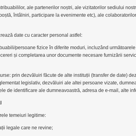
buabililor, ale partenerilor noștri, ale vizitatorilor sediului n
tă, întâlniri, participare la evenimente etc), ale colaboratorilor
rează date cu caracter personal astfel:
bili/persoane fizice în diferite moduri, incluzând următoarele mod
 de cereri și completarea unor documente necesare furnizării servi
se: prin dezvăluiri făcute de alte instituții (transfer de date) d
entat legislativ, dezvăluiri ale altei persoane vizate, dumneavoa
tele de identificare ale dumneavoastră, adresa de e-mail, alte i
l
ele temeiuri legitime:
ții legale care ne revine;