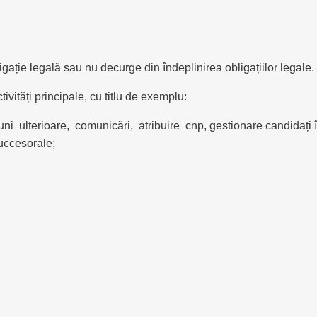
ție legală sau nu decurge din îndeplinirea obligațiilor legale.
vități principale, cu titlu de exemplu:
i ulterioare, comunicări, atribuire cnp, gestionare candidați în
uccesorale;