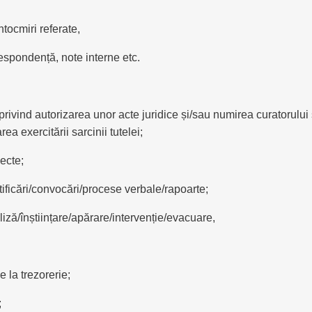
ntocmiri referate,
respondență, note interne etc.
ivind autorizarea unor acte juridice și/sau numirea curatorului s
a exercitării sarcinii tutelei;
ecte;
otificări/convocări/procese verbale/rapoarte;
iză/înștiințare/apărare/intervenție/evacuare,
 la trezorerie;
;