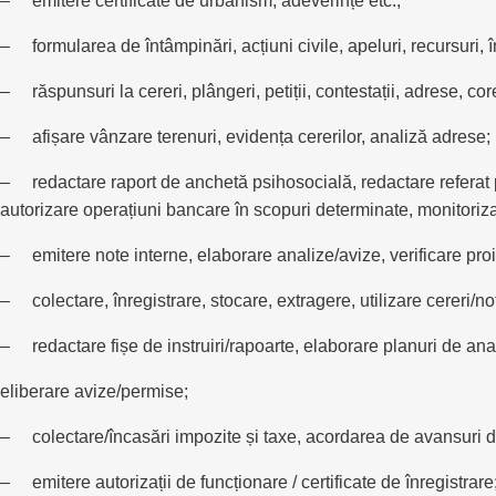
– emitere certificate de urbanism, adeverințe etc.;
– formularea de întâmpinări, acțiuni civile, apeluri, recursuri, î
– răspunsuri la cereri, plângeri, petiții, contestații, adrese, co
– afișare vânzare terenuri, evidența cererilor, analiză adrese;
– redactare raport de anchetă psihosocială, redactare referat pr
autorizare operațiuni bancare în scopuri determinate, monitorizare
– emitere note interne, elaborare analize/avize, verificare proi
– colectare, înregistrare, stocare, extragere, utilizare cereri/n
– redactare fișe de instruiri/rapoarte, elaborare planuri de anal
eliberare avize/permise;
– colectare/încasări impozite și taxe, acordarea de avansuri de
– emitere autorizații de funcționare / certificate de înregistrare