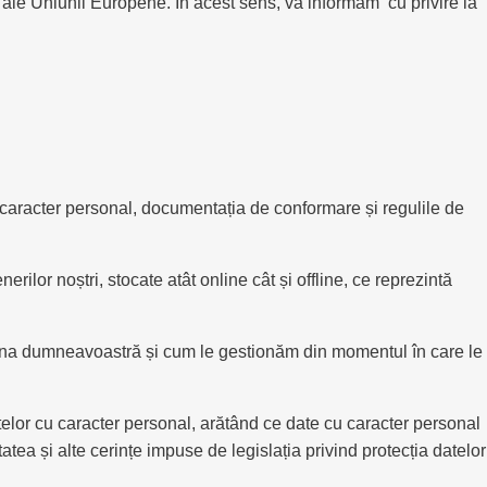
 ale Uniunii Europene. În acest sens, vă informăm cu privire la
 caracter personal, documentația de conformare și regulile de
ilor noștri, stocate atât online cât și offline, ce reprezintă
oana dumneavoastră și cum le gestionăm din momentul în care le
telor cu caracter personal, arătând ce date cu caracter personal
tatea și alte cerințe impuse de legislația privind protecția datelor