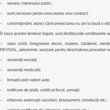
– servesc interesului public;
– sunt necesare pentru executarea unui contract;
– consimțământ: atunci când prelucrarea nu are la bază o obliga
În baza acestor temeiuri legale, sunt desfășurate următoarele acti
– stare civilă; înregistrare deces, naștere, căsătorie, mențiun
REVISAL, adeverinte, sesizare pentru deschiderea proceduri s
– asistență socială;
– asistență medicală;
– înmatriculări radieri auto;
– notificare de plată, certificat fiscal, somații;
– eliberare autorizații racorduri, branșament, construcții etc.;