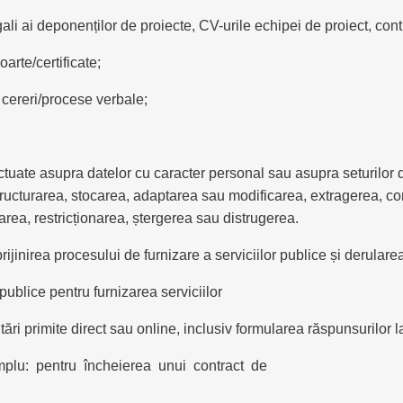
li ai deponenților de proiecte, CV-urile echipei de proiect, contr
arte/certificate;
 cereri/procese verbale;
tuate asupra datelor cu caracter personal sau asupra seturilor d
structurarea, stocarea, adaptarea sau modificarea, extragerea, co
area, restricționarea, ștergerea sau distrugerea.
inirea procesului de furnizare a serviciilor publice și derularea 
publice pentru furnizarea serviciilor
ări primite direct sau online, inclusiv formularea răspunsurilor la 
plu: pentru încheierea unui contract de