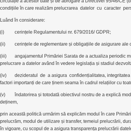
circulație a acestor date și de abrogare a Directivei 95/46/CE (
condițiile în care realizăm prelucrarea datelor cu caracter per
Luând în considerare:
(i) cerințele Regulamentului nr. 679/2016/ GDPR;
(ii) cerințele de reglementare și obligațiile de asigurare ale con
(iii) angajamentul Primăriei Sarata de a actualiza periodic măsu
prelucrare a datelor având în vedere legislația și stadiul dezvolt
(iv) dezideratul de a asigura confidențialitatea, integritatea și
factori importanți de care ținem seama în cadrul relațiilor cu toat
(v) îndatorirea și totodată obiectivul nostru de a explică mo
deținem,
prin această politică urmărim să explicăm modul în care Primăria
prelucrăm, modul de utilizare și transfer, temeiul prelucrării, dura
în vigoare, cu scopul de a asigura transparența prelucrării datel