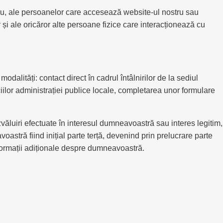
ostru, ale persoanelor care accesează website-ul nostru sau
 și ale oricăror alte persoane fizice care interacționează cu
alități: contact direct în cadrul întâlnirilor de la sediul
ciilor administrației publice locale, completarea unor formulare
ezvăluiri efectuate în interesul dumneavoastră sau interes legitim,
stră fiind inițial parte terță, devenind prin prelucrare parte
nformații adiționale despre dumneavoastră.