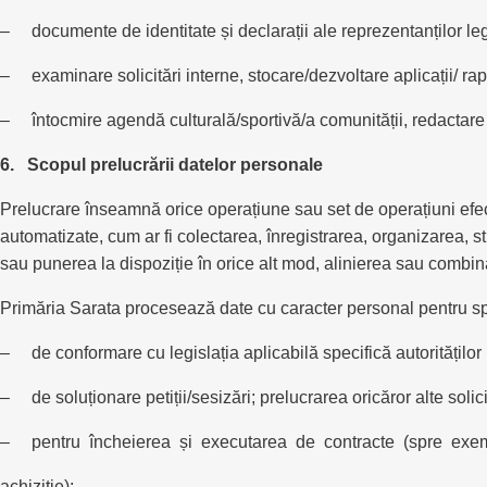
– documente de identitate și declarații ale reprezentanților lega
– examinare solicitări interne, stocare/dezvoltare aplicații/ rapo
– întocmire agendă culturală/sportivă/a comunității, redactare
6. Scopul prelucrării datelor personale
Prelucrare înseamnă orice operațiune sau set de operațiuni efec
automatizate, cum ar fi colectarea, înregistrarea, organizarea, 
sau punerea la dispoziție în orice alt mod, alinierea sau combin
Primăria Sarata procesează date cu caracter personal pentru sprij
– de conformare cu legislația aplicabilă specifică autorităților 
– de soluționare petiții/sesizări; prelucrarea oricăror alte solicit
– pentru încheierea și executarea de contracte (spre exem
achiziție);