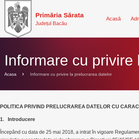
Primăria Sărata
Acasă
Adm
Județul Bacău
Informare cu privire 
Acasa
Informare cu privire la prelucrarea datelor
POLITICA PRIVIND PRELUCRAREA DATELOR CU CARA
1. Introducere
Începând cu data de 25 mai 2018, a intrat în vigoare Regulamentu