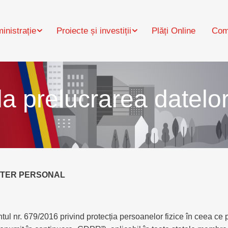
inistrație
Proiecte și investiții
Plăți Online
Com
la prelucrarea datelo
CTER PERSONAL
l nr. 679/2016 privind protecția persoanelor fizice în ceea ce pr