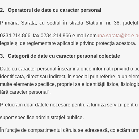
2. Operatorul de date cu caracter personal
Primăria Sarata, cu sediul în strada Stațiunii nr. 38, județ
0234.214.866, fax 0234.214.866 e-mail com
una.sarata@bc.e-a
legale și de reglementare aplicabile privind protecția acestora.
3. Categorii de date cu caracter personal colectate
Date cu caracter personal înseamnă orice informații privind o per
identificată, direct sau indirect, în special prin referire la un e
multe elemente specifice, propriei sale identității fizice, fiziol
fără caracter personal”.
Prelucrăm doar datele necesare pentru a furniza servicii pentru co
suport specifice administrației publice.
În funcție de compartimentul căruia se adresează, colectăm urm