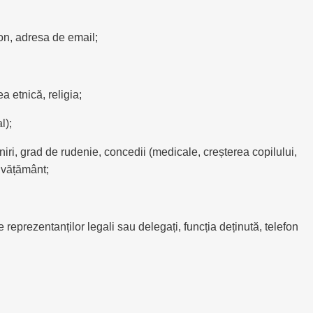
on, adresa de email;
a etnică, religia;
l);
eniri, grad de rudenie, concedii (medicale, creșterea copilului,
învățământ;
eprezentanților legali sau delegați, funcția deținută, telefon