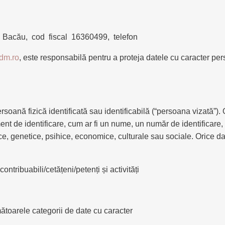
ul Bacău, cod fiscal 16360499, telefon
dm.ro
, este responsabilă pentru a proteja datele cu caracter pe
soană fizică identificată sau identificabilă (“persoana vizată”). 
lement de identificare, cum ar fi un nume, un număr de identificare
ogice, genetice, psihice, economice, culturale sau sociale. Orice d
ntribuabili/cetățeni/petenți și activități
ătoarele categorii de date cu caracter