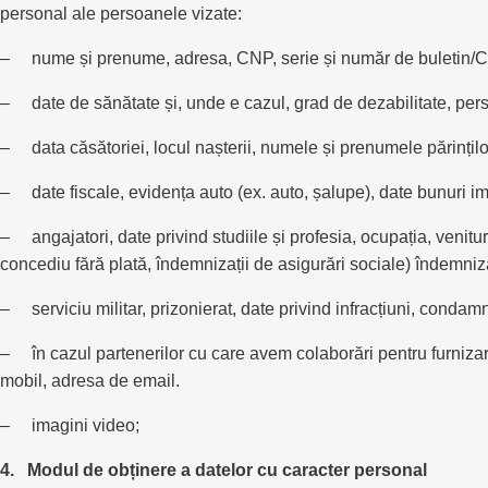
personal ale persoanele vizate:
– nume și prenume, adresa, CNP, serie și număr de buletin/CI, 
– date de sănătate și, unde e cazul, grad de dezabilitate, pers
– data căsătoriei, locul nașterii, numele și prenumele părinților,
– date fiscale, evidența auto (ex. auto, șalupe), date bunuri imob
– angajatori, date privind studiile și profesia, ocupația, venitur
concediu fără plată, îndemnizații de asigurări sociale) îndemniz
– serviciu militar, prizonierat, date privind infracțiuni, condam
– în cazul partenerilor cu care avem colaborări pentru furnizarea
mobil, adresa de email.
– imagini video;
4. Modul de obținere a datelor cu caracter personal