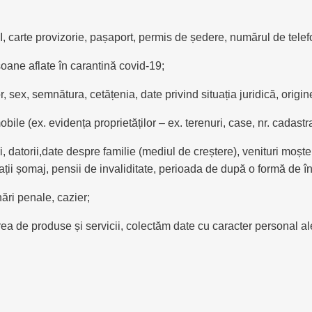
carte provizorie, pașaport, permis de ședere, numărul de telef
oane aflate în carantină covid-19;
 sex, semnătura, cetățenia, date privind situația juridică, origine
ile (ex. evidența proprietăților – ex. terenuri, case, nr. cadastra
i, datorii,date despre familie (mediul de creștere), venituri moșt
ații șomaj, pensii de invaliditate, perioada de după o formă de 
nări penale, cazier;
 de produse și servicii, colectăm date cu caracter personal ale r