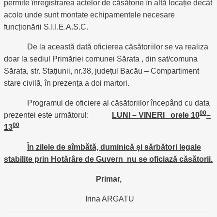
permite înregistrarea actelor de căsătorie în altă locație decât
acolo unde sunt montate echipamentele necesare
funcționării S.I.I.E.A.S.C.
De la această dată oficierea căsătoriilor se va realiza
doar la sediul Primăriei comunei Sărata , din sat/comuna
Sărata, str. Stațiunii, nr.38, județul Bacău – Compartiment
stare civilă, în prezența a doi martori.
Programul de oficiere al căsătoriilor începând cu data
00
prezentei este următorul:
LUNI – VINERI orele 10
–
00
13
În zilele de sîmbătă, duminică și sărbători legale
stabilite prin Hotărâre de Guvern nu se oficiază căsătorii.
Primar,
Irina ARGATU