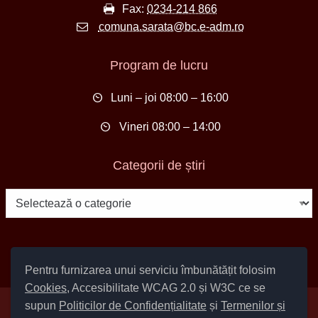
Fax:
0234-214 866
comuna.sarata@bc.e-adm.ro
Program de lucru
Luni – joi 08:00 – 16:00
Vineri 08:00 – 14:00
Categorii de știri
Categorii
de
știri
Pentru furnizarea unui serviciu îmbunătățit folosim
Cookies
, Accesibilitate WCAG 2.0 și W3C ce se
supun
Politicilor de Confidențialitate
și
Termenilor și
Setări Cookies și Accesibilitate