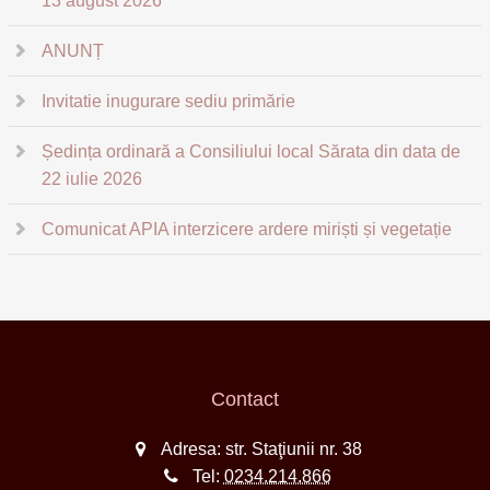
13 august 2026
ANUNȚ
Invitatie inugurare sediu primărie
Ședința ordinară a Consiliului local Sărata din data de
22 iulie 2026
Comunicat APIA interzicere ardere miriști și vegetație
Contact
Adresa: str. Staţiunii nr. 38
Tel:
0234.214.866