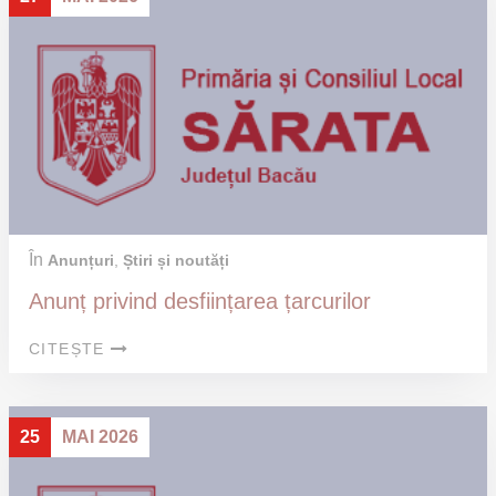
În
Anunțuri
,
Știri și noutăți
Anunț privind desființarea țarcurilor
CITEȘTE
25
MAI 2026