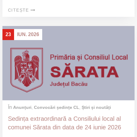
CITEȘTE
23
IUN. 2026
În
Anunțuri
,
Convocări ședințe CL
,
Știri și noutăți
Sedința extraordinară a Consiliului local al
comunei Sărata din data de 24 iunie 2026