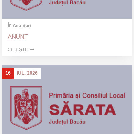
În
Anunțuri
ANUNȚ
CITEȘTE
16
IUL. 2026