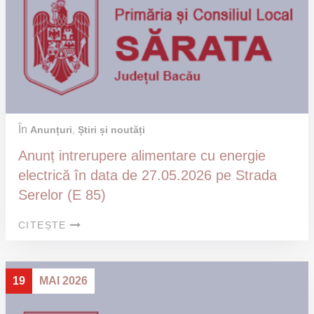
În
Anunțuri
,
Știri și noutăți
Anunț intrerupere alimentare cu energie
electrică în data de 27.05.2026 pe Strada
Serelor (E 85)
CITEȘTE
19
MAI 2026