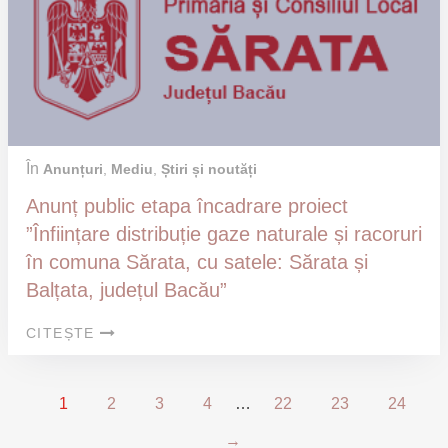
În
Anunțuri
,
Mediu
,
Știri și noutăți
Anunț public etapa încadrare proiect
”Înființare distribuție gaze naturale și racoruri
în comuna Sărata, cu satele: Sărata și
Balțata, județul Bacău”
CITEȘTE
1
2
3
4
…
22
23
24
→