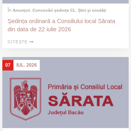
În
Anunțuri
,
Convocări ședințe CL
,
Știri și noutăți
Ședința ordinară a Consiliului local Sărata
din data de 22 iulie 2026
CITEȘTE
07
IUL. 2026