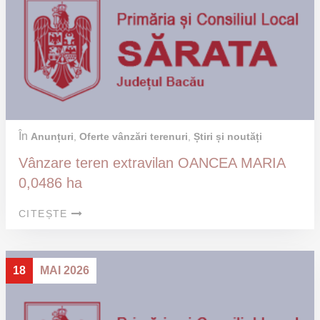
În
Anunțuri
,
Oferte vânzări terenuri
,
Știri și noutăți
Vânzare teren extravilan OANCEA MARIA
0,0486 ha
CITEȘTE
18
MAI 2026