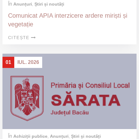
În
Anunțuri
,
Știri și noutăți
Comunicat APIA interzicere ardere miriști și
vegetație
CITEȘTE
01
IUL. 2026
În
Achiziții publice
,
Anunțuri
,
Știri și noutăți