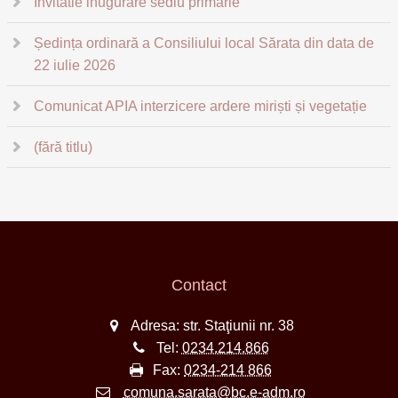
Invitatie inugurare sediu primărie
Ședința ordinară a Consiliului local Sărata din data de
22 iulie 2026
Comunicat APIA interzicere ardere miriști și vegetație
(fără titlu)
Contact
Adresa: str. Staţiunii nr. 38
Tel:
0234.214.866
Fax:
0234-214 866
comuna.sarata@bc.e-adm.ro