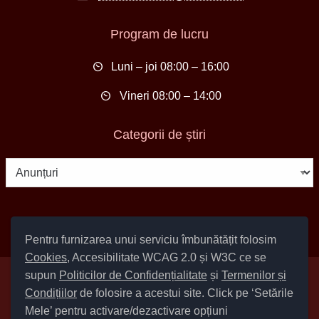
Program de lucru
Luni – joi 08:00 – 16:00
Vineri 08:00 – 14:00
Categorii de știri
Categorii
de
știri
Pentru furnizarea unui serviciu îmbunătățit folosim
Cookies
, Accesibilitate WCAG 2.0 și W3C ce se
supun
Politicilor de Confidențialitate
și
Termenilor și
Setări Cookies și Accesibilitate
Condițiilor
de folosire a acestui site. Click pe ‘Setările
|
Informare cu privire la prelucrarea datelor
|
Politică de utilizare
Mele’ pentru activare/dezactivare opțiuni