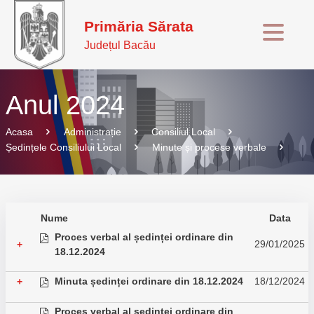
Primăria Sărata
Județul Bacău
Anul 2024
Acasa
Administrație
Consiliul Local
Ședințele Consiliului Local
Minute și procese verbale
Nume
Data
Proces verbal al ședinței ordinare din
29/01/2025
+
18.12.2024
Minuta ședinței ordinare din 18.12.2024
18/12/2024
+
Proces verbal al ședinței ordinare din