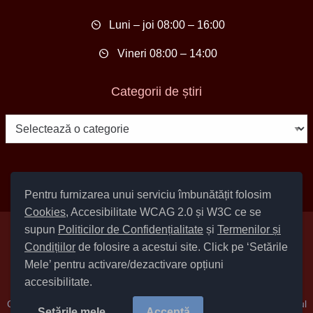
Luni – joi 08:00 – 16:00
Vineri 08:00 – 14:00
Categorii de știri
Categorii
de
știri
Pentru furnizarea unui serviciu îmbunătățit folosim
Cookies
, Accesibilitate WCAG 2.0 și W3C ce se
supun
Politicilor de Confidențialitate
și
Termenilor și
Setări Cookies și Accesibilitate
Condițiilor
de folosire a acestui site. Click pe ‘Setările
|
Informare cu privire la prelucrarea datelor
|
Politică de utilizare
Mele’ pentru activare/dezactivare opțiuni
cookies
|
Termeni și condiții de utilizare a site-ului
|
Politică de
accesibilitate.
confidențialitate site
Cod Județ 4 / Județul Bacău / Tipul UAT – 14 – C – Comună / Codul
Setările mele
Acceptă