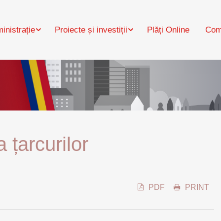
inistrație
Proiecte și investiții
Plăți Online
Com
 țarcurilor
PDF
PRINT