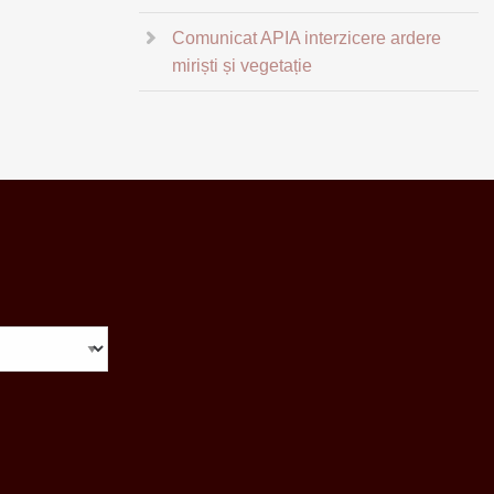
Comunicat APIA interzicere ardere
miriști și vegetație