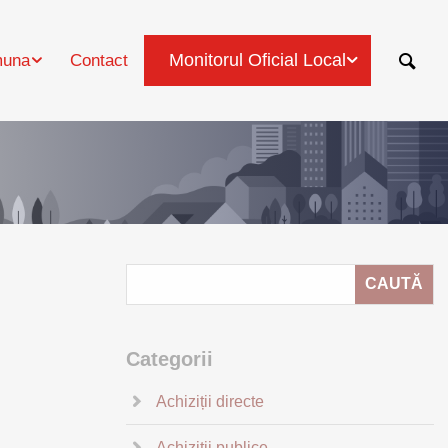
Monitorul Oficial Local
una
Contact
Categorii
Achiziții directe
Achiziții publice