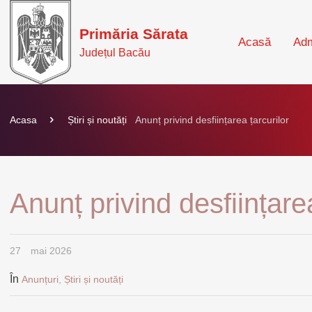
Primăria Sărata
Acasă
Adm
Județul Bacău
Acasa
Știri și noutăți
Anunț privind desființarea țarcurilor
Anunț privind desființarea
27
mai 2026
În
Anunțuri
,
Știri și noutăți