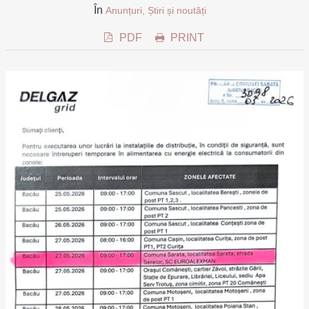
În
Anunțuri
,
Știri și noutăți
PDF
PRINT