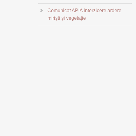
Comunicat APIA interzicere ardere
miriști și vegetație