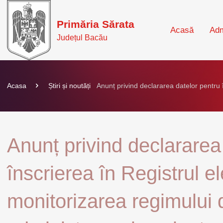
Primăria Sărata
Acasă
Adm
Județul Bacău
Acasa
Știri și noutăți
Anunț privind declararea datelor pentru î
Anunț privind declararea
înscrierea în Registrul e
monitorizarea regimului 