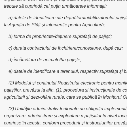
trebuie să cuprindă cel puţin următoarele informaţii:
a) datele de identificare ale deţinătorului/utilizatorului pajişti
la Agenţia de Plăţi şi Intervenţie pentru Agricultură;
b) forma de proprietate/deţinere suprafaţă de pajişti;
c) durata contractului de închiriere/concesiune, după caz;
d) încărcătura de animale/ha pajişte;
e) datele de identificare a terenului, respectiv suprafaţa şi bl
(2) Modelul şi conţinutul Registrului electronic pentru monit
pajiştilor, prevăzut la alin. (1), procedura şi instrucţiunile de
agriculturii şi dezvoltării rurale, care se publică în Monitorul O
(3) Unităţile administrativ-teritoriale au obligaţia implementă
organizare, administrare şi exploatare a pajiştilor la nivel loc
cuprinse în acesta, conform procedurii şi instrucţiunilor prevăzu