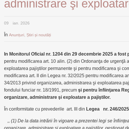
administrare şi exploatare
09
ian. 2026
În
Anunțuri
,
Știri și noutăți
In Monitorul Oficial
nr. 1204 din 29 decembrie 2025 a fost 
pentru modificarea art. 10 alin. (2) din Ordonanţa de urgenţă 
exploatarea pajiştilor permanente şi pentru modificarea şi com
modificarea art. II din Legea nr. 32/2025 pentru modificarea ar
34/2013 privind organizarea, administrarea şi exploatarea paj
fondului funciar nr. 18/1991, precum
şi pentru înfiinţarea Re
organizare, administrare şi exploatare a pajiştilor.
În conformitate cu prevederile art. III din
Legea nr. 246/2025
,, (1) De la data intrării în vigoare a prezentei legi se înfiin
organizare, administrare şi exploatare a pajiştilor, gestionat d