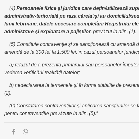
(4)
Persoanele fizice şi juridice care deţin/utilizează supr
administrativ-teritorială pe raza căreia îşi au domiciliul/sed
lunii februarie, datele necesare completării Registrului e
administrare şi exploatare a pajiştilor
, prevăzut la alin. (1).
(5) Constituie contravenţie şi se sancţionează cu amendă de la
amendă de la 300 lei la 1.500 lei, în cazul persoanelor juridic
a) refuzul de a prezenta primarului sau persoanelor împuter
vederea verificării realităţii datelor;
b) nedeclararea la termenele şi în forma stabilite de prezenta
(2).
(6) Constatarea contravenţiilor şi aplicarea sancţiunilor se 
pentru contravenţiile prevăzute la alin. (5).”