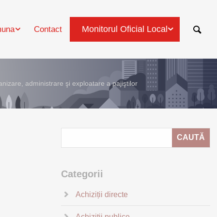
Monitorul Oficial Local
una
Contact
nizare, administrare şi exploatare a pajiştilor
Categorii
Achiziții directe
Achiziții publice