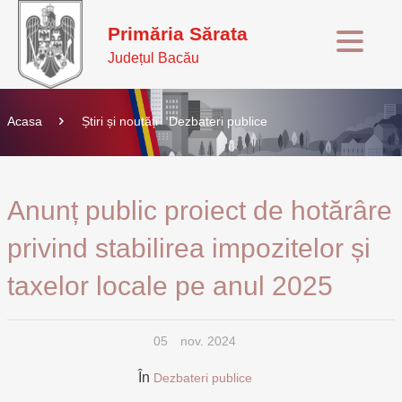
Primăria Sărata
Județul Bacău
Acasa
Știri și noutăți
Dezbateri publice
Anunț public proiect de hotărâre
privind stabilirea impozitelor și
taxelor locale pe anul 2025
05
nov. 2024
În
Dezbateri publice