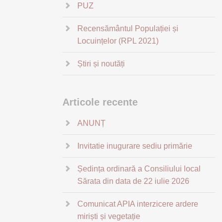
PUZ
Recensământul Populației și
Locuințelor (RPL 2021)
Știri și noutăți
Articole recente
ANUNȚ
Invitatie inugurare sediu primărie
Ședința ordinară a Consiliului local
Sărata din data de 22 iulie 2026
Comunicat APIA interzicere ardere
miriști și vegetație