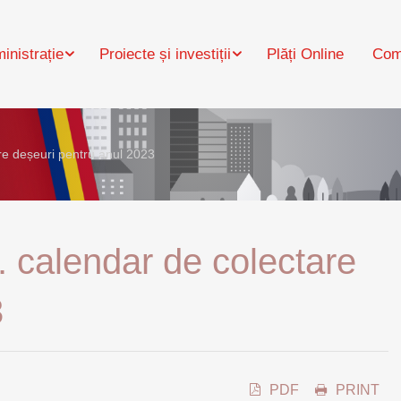
inistrație
Proiecte și investiții
Plăți Online
Com
e deșeuri pentru anul 2023
 calendar de colectare
3
PDF
PRINT