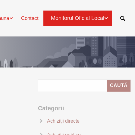
Monitorul Oficial Local
una
Contact
Categorii
Achiziții directe
Achiziții publice