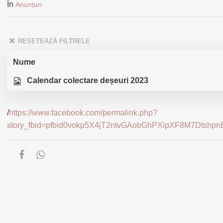
În
Anunțuri
RESETEAZĂ FILTRELE
Nume
Calendar colectare deșeuri 2023
/
https://www.facebook.com/permalink.php?
story_fbid=pfbid0vokp5X4jT2ntvGAobGhPXipXF8M7Dts