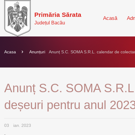
Primăria Sărata
Acasă
Adm
Județul Bacău
Acasa
Anunțuri
Anunț S.C. SOMA S.R.L. calendar de colectar
Anunț S.C. SOMA S.R.L.
deșeuri pentru anul 202
03
ian. 2023