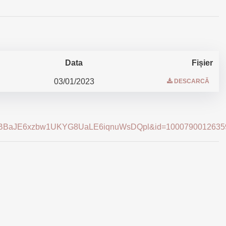
Data
Fișier
03/01/2023
DESCARCĂ
hpnBBaJE6xzbw1UKYG8UaLE6iqnuWsDQpl&id=1000790012635