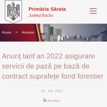
Primăria Sărata
Județul Bacău
Acasa
Anunțuri
Anunț tarif an 2022 asigurare
servicii de pază pe bază de
contract suprafețe fond forestier
24
feb. 2022
În
Anunțuri