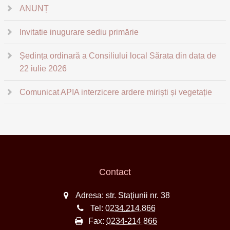
ANUNȚ
Invitatie inugurare sediu primărie
Ședința ordinară a Consiliului local Sărata din data de
22 iulie 2026
Comunicat APIA interzicere ardere miriști și vegetație
Contact
Adresa: str. Staţiunii nr. 38
Tel:
0234.214.866
Fax:
0234-214 866