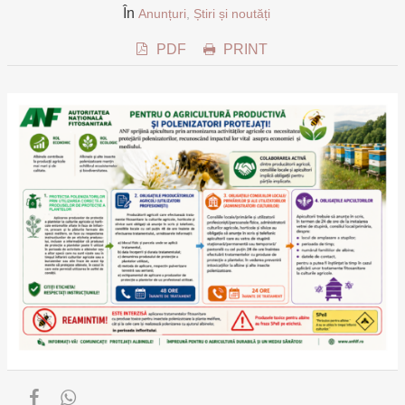
În
Anunțuri
,
Știri și noutăți
PDF
PRINT