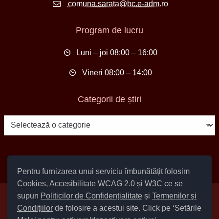
comuna.sarata@bc.e-adm.ro
Program de lucru
Luni – joi 08:00 – 16:00
Vineri 08:00 – 14:00
Categorii de știri
Categorii
de
știri
Pentru furnizarea unui serviciu îmbunătățit folosim
Cookies
, Accesibilitate WCAG 2.0 și W3C ce se
supun
Politicilor de Confidențialitate
și
Termenilor și
Setări Cookies și Accesibilitate
Condițiilor
de folosire a acestui site. Click pe ‘Setările
|
Informare cu privire la prelucrarea datelor
|
Politică de utilizare