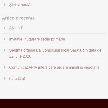
Știri și noutăți
Articole recente
ANUNȚ
Invitatie inugurare sediu primărie
Ședința ordinară a Consiliului local Sărata din data de
22 iulie 2026
Comunicat APIA interzicere ardere miriști și vegetație
(fără titlu)