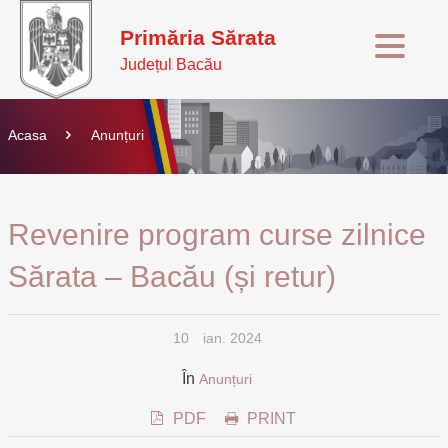
Primăria Sărata
Județul Bacău
Acasa
Anunțuri
Revenire program curse zilnice
Sărata – Bacău (și retur)
10
ian. 2024
În
Anunțuri
PDF
PRINT