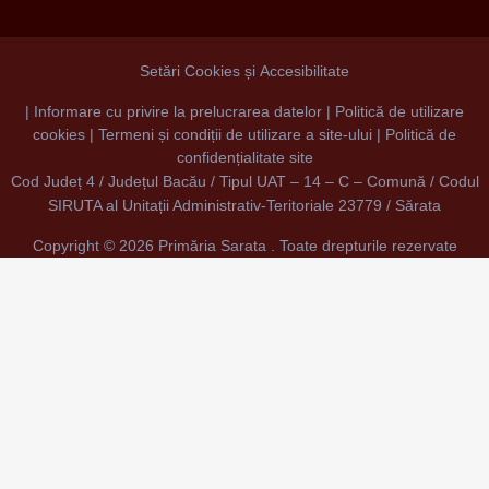
Setări Cookies și Accesibilitate
|
Informare cu privire la prelucrarea datelor
|
Politică de utilizare
cookies
|
Termeni și condiții de utilizare a site-ului
|
Politică de
confidențialitate site
Cod Județ 4 / Județul Bacău / Tipul UAT – 14 – C – Comună / Codul
SIRUTA al Unitații Administrativ-Teritoriale 23779 / Sărata
Copyright ©
2026 Primăria Sarata . Toate drepturile rezervate