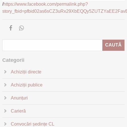
/
https://www.facebook.com/permalink.php?
story_fbid=pfbid02as6sCZ3uRx29XbEQQy5ZUTZYaEE2Fa
Categorii
Achiziții directe
Achiziții publice
Anunțuri
Carieră
Convocări ședințe CL