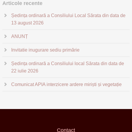
Articole recente
Ședința ordinară a Consiliului Local Sărata din data de
13 august 2026
ANUNȚ
Invitatie inugurare sediu primărie
Ședința ordinară a Consiliului local Sărata din data de
22 iulie 2026
Comunicat APIA interzicere ardere miriști și vegetație
Contact