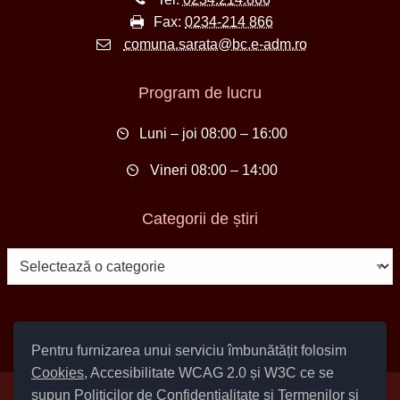
Fax:
0234-214 866
comuna.sarata@bc.e-adm.ro
Program de lucru
Luni – joi 08:00 – 16:00
Vineri 08:00 – 14:00
Categorii de știri
Categorii
de
știri
Pentru furnizarea unui serviciu îmbunătățit folosim
Cookies
, Accesibilitate WCAG 2.0 și W3C ce se
supun
Politicilor de Confidențialitate
și
Termenilor și