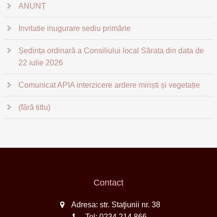
ANUNȚ
Invitatie inugurare sediu primărie
Ședința ordinară a Consiliului local Sărata din data de
22 iulie 2026
Comunicat APIA interzicere ardere miriști și vegetație
(fără titlu)
Contact
Adresa: str. Staţiunii nr. 38
Tel:
0234.214.866