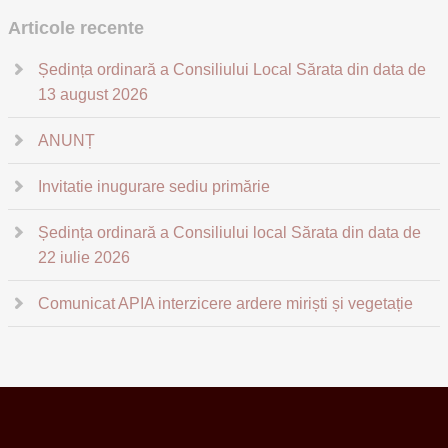
Articole recente
Ședința ordinară a Consiliului Local Sărata din data de
13 august 2026
ANUNȚ
Invitatie inugurare sediu primărie
Ședința ordinară a Consiliului local Sărata din data de
22 iulie 2026
Comunicat APIA interzicere ardere miriști și vegetație