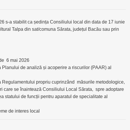
 s-a stabilit ca ședința Consiliului local din data de 17 iunie
ltural Talpa din sat/comuna Sărata, județul Bacău sau prin
 de 6 mai 2026
 Planului de analiză și acoperire a riscurilor (PAAR) al
rea Regulamentului propriu cuprinzând măsurile metodologice,
âri care se înaintează Consiliului Local Sărata, spre adoptare
 statului de funcții pentru aparatul de specialitate al
leme de interes local