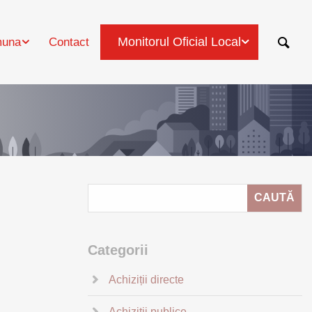
Monitorul Oficial Local
una
Contact
Categorii
Achiziții directe
Achiziții publice