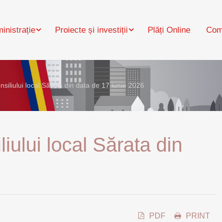
inistrație
Proiecte și investiții
Plăți Online
Com
siliului local Sărata din data de 17 iunie 2026
iului local Sărata din
PDF
PRINT