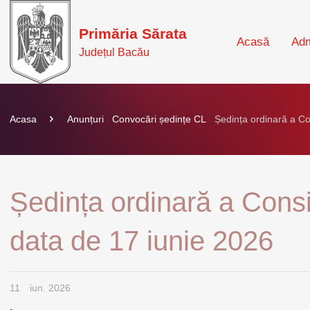
Primăria Sărata
Acasă
Adm
Județul Bacău
Acasa
Anunțuri
Convocări ședințe CL
Ședința ordinară a Con
Ședința ordinară a Consil
data de 17 iunie 2026
11
iun. 2026