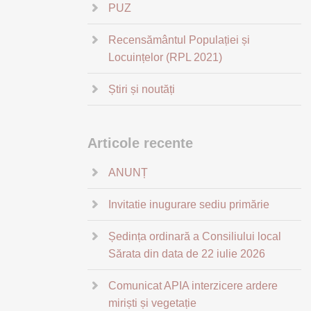
PUZ
Recensământul Populației și
Locuințelor (RPL 2021)
Știri și noutăți
Articole recente
ANUNȚ
Invitatie inugurare sediu primărie
Ședința ordinară a Consiliului local
Sărata din data de 22 iulie 2026
Comunicat APIA interzicere ardere
miriști și vegetație