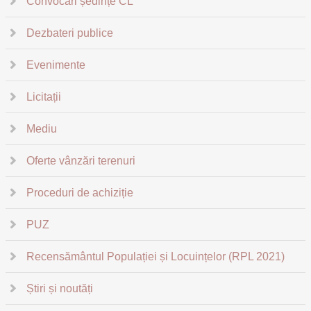
Convocări ședințe CL
Dezbateri publice
Evenimente
Licitații
Mediu
Oferte vânzări terenuri
Proceduri de achiziție
PUZ
Recensământul Populației și Locuințelor (RPL 2021)
Știri și noutăți