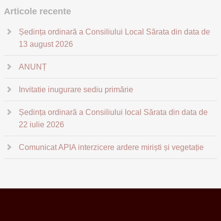
Articole recente
Ședința ordinară a Consiliului Local Sărata din data de
13 august 2026
ANUNȚ
Invitatie inugurare sediu primărie
Ședința ordinară a Consiliului local Sărata din data de
22 iulie 2026
Comunicat APIA interzicere ardere miriști și vegetație