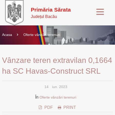
Primăria Sărata
Județul Bacău
Acasa
Oferte vânzări terenuri
Vânzare teren extravilan 0,1664
ha SC Havas-Construct SRL
14
iun. 2023
În
Oferte vânzări terenuri
PDF
PRINT