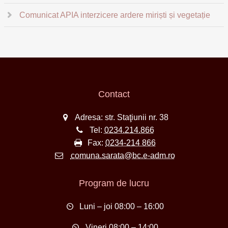
Comunicat APIA interzicere ardere miriști și vegetație
Contact
Adresa: str. Staţiunii nr. 38
Tel:
0234.214.866
Fax:
0234-214 866
comuna.sarata@bc.e-adm.ro
Program de lucru
Luni – joi 08:00 – 16:00
Vineri 08:00 – 14:00