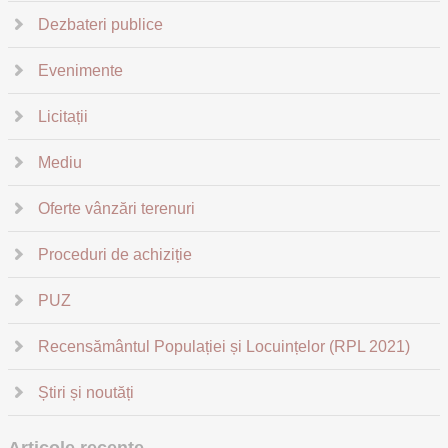
Dezbateri publice
Evenimente
Licitații
Mediu
Oferte vânzări terenuri
Proceduri de achiziție
PUZ
Recensământul Populației și Locuințelor (RPL 2021)
Știri și noutăți