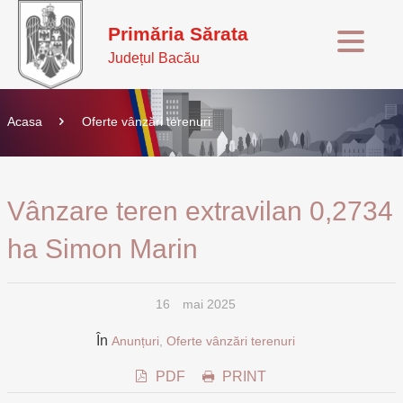
Primăria Sărata
Județul Bacău
Acasa
Oferte vânzări terenuri
Vânzare teren extravilan 0,2734
ha Simon Marin
16
mai 2025
În
Anunțuri
,
Oferte vânzări terenuri
PDF
PRINT