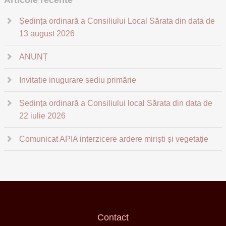
Articole recente
Ședința ordinară a Consiliului Local Sărata din data de
13 august 2026
ANUNȚ
Invitatie inugurare sediu primărie
Ședința ordinară a Consiliului local Sărata din data de
22 iulie 2026
Comunicat APIA interzicere ardere miriști și vegetație
Contact