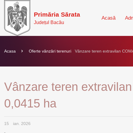
Primăria Sărata
Acasă
Adm
Județul Bacău
Acasa
Oferte vânzări terenuri
Vânzare teren extravilan CO
Vânzare teren extravi
0,0415 ha
15
ian. 2026