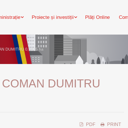
inistrație
Proiecte și investiții
Plăți Online
Com
MAN DUMITRU 0,0415 ha
lan COMAN DUMITRU
PDF
PRINT