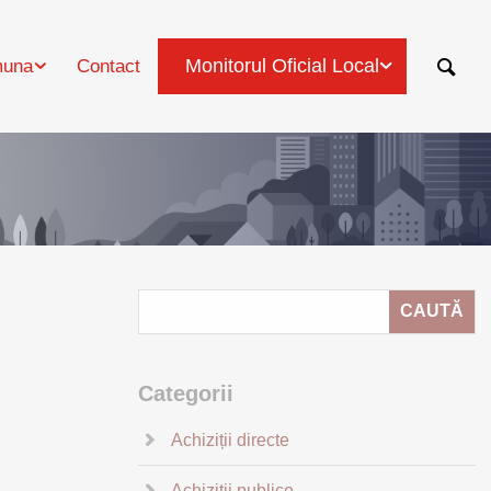
Monitorul Oficial Local
una
Contact
Categorii
Achiziții directe
Achiziții publice