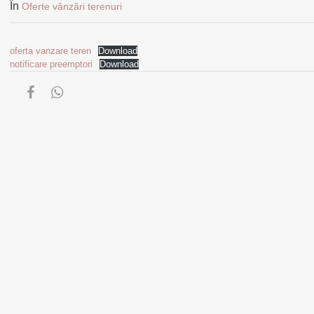
În
Oferte vânzări terenuri
oferta vanzare teren
Download
notificare preemptori
Download