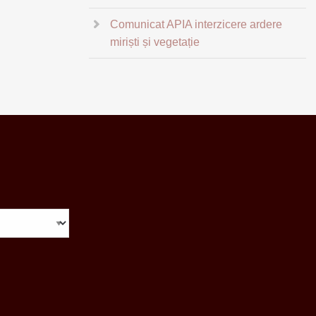
Comunicat APIA interzicere ardere
miriști și vegetație