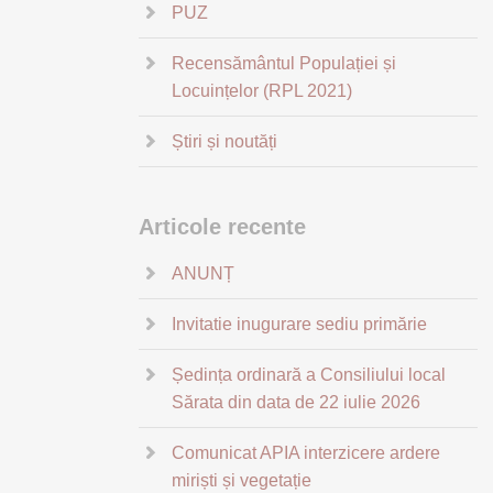
PUZ
Recensământul Populației și
Locuințelor (RPL 2021)
Știri și noutăți
Articole recente
ANUNȚ
Invitatie inugurare sediu primărie
Ședința ordinară a Consiliului local
Sărata din data de 22 iulie 2026
Comunicat APIA interzicere ardere
miriști și vegetație