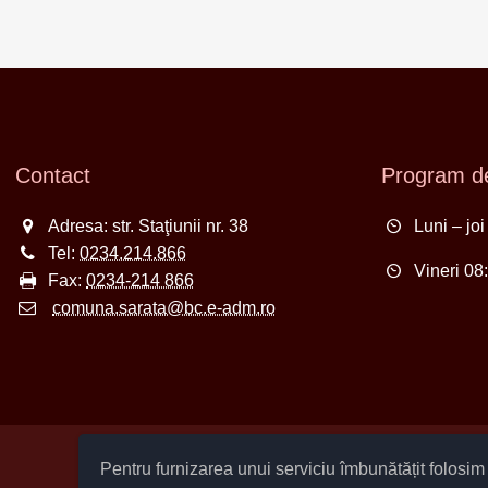
Contact
Program de
Adresa: str. Staţiunii nr. 38
Luni – jo
Tel:
0234.214.866
Vineri 08
Fax:
0234-214 866
comuna.sarata@bc.e-adm.ro
Pentru furnizarea unui serviciu îmbunătățit folosi