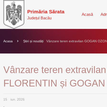
Primăria Sărata
Acasă
Adm
Județul Bacău
Acasa
Știri și noutăți
Vânzare teren extravilan GOGAN OZ
Vânzare teren extravi
FLORENTIN și GOGAN 
15
iun. 2026