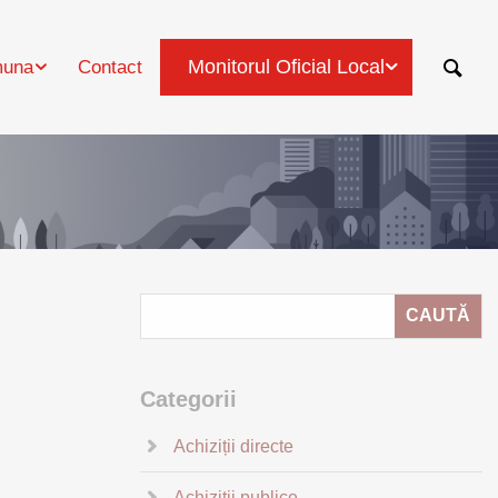
Monitorul Oficial Local
una
Contact
Categorii
Achiziții directe
Achiziții publice