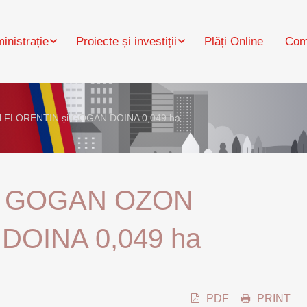
inistrație
Proiecte și investiții
Plăți Online
Com
ON FLORENTIN și GOGAN DOINA 0,049 ha
lan GOGAN OZON
DOINA 0,049 ha
PDF
PRINT