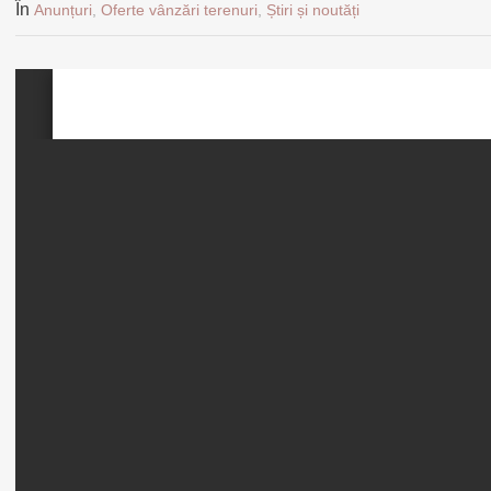
În
Anunțuri
,
Oferte vânzări terenuri
,
Știri și noutăți