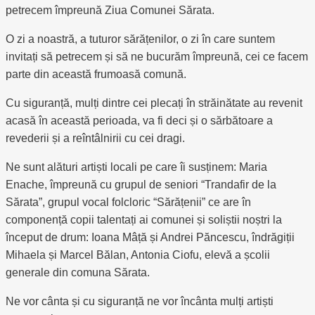
petrecem împreună Ziua Comunei Sărata.
O zi a noastră, a tuturor sărățenilor, o zi în care suntem
invitați să petrecem și să ne bucurăm împreună, cei ce facem
parte din această frumoasă comună.
Cu siguranță, mulți dintre cei plecați în străinătate au revenit
acasă în această perioada, va fi deci și o sărbătoare a
revederii și a reîntâlnirii cu cei dragi.
Ne sunt alături artiști locali pe care îi susținem: Maria
Enache, împreună cu grupul de seniori “Trandafir de la
Sărata”, grupul vocal folcloric “Sărățenii” ce are în
componență copii talentați ai comunei și soliștii noștri la
început de drum: Ioana Mâță și Andrei Păncescu, îndrăgiții
Mihaela și Marcel Bălan, Antonia Ciofu, elevă a școlii
generale din comuna Sărata.
Ne vor cânta și cu siguranță ne vor încânta mulți artiști