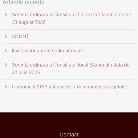
Articole recente
Ședința ordinară a Consiliului Local Sărata din data de
13 august 2026
ANUNȚ
Invitatie inugurare sediu primărie
Ședința ordinară a Consiliului local Sărata din data de
22 iulie 2026
Comunicat APIA interzicere ardere miriști și vegetație
Contact