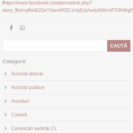
/
https://www.facebook.com/permalink.php?
story_fbid=pfbid022eYSwvhR3CzVpEqVwduN6KmPZ9H9qj
Categorii
Achiziții directe
Achiziții publice
Anunțuri
Carieră
Convocări ședințe CL