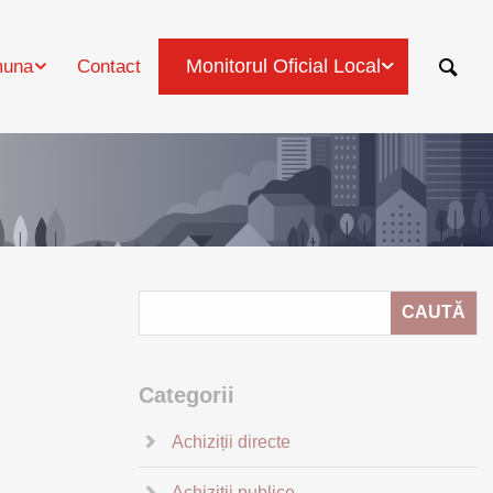
Monitorul Oficial Local
una
Contact
Categorii
Achiziții directe
Achiziții publice