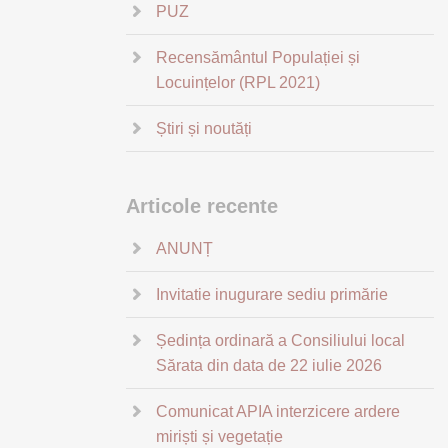
PUZ
Recensământul Populației și
Locuințelor (RPL 2021)
Știri și noutăți
Articole recente
ANUNȚ
Invitatie inugurare sediu primărie
Ședința ordinară a Consiliului local
Sărata din data de 22 iulie 2026
Comunicat APIA interzicere ardere
miriști și vegetație