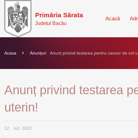
Primăria Sărata
Acasă
Adm
Județul Bacău
Acasa
Anunțuri
Anunț privind testarea pentru cancer de col ut
Anunț privind testarea p
uterin!
12
oct. 2022