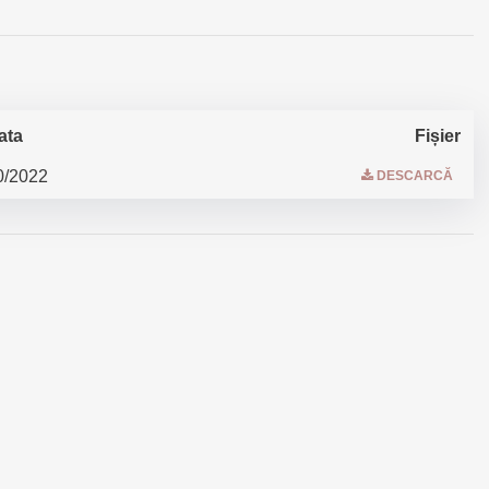
ata
Fișier
0/2022
DESCARCĂ