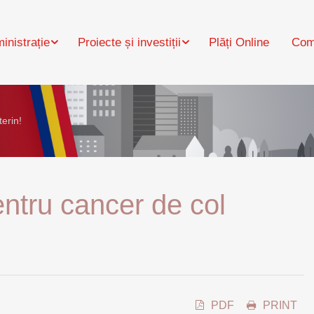
inistrație
Proiecte și investiții
Plăți Online
Com
erin!
entru cancer de col
PDF
PRINT