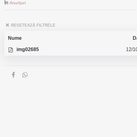
În
Anunțuri
RESETEAZĂ FILTRELE
Nume
D
img02685
12/1