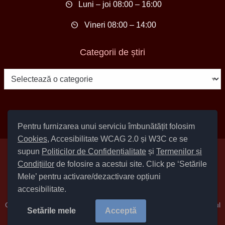
Luni – joi 08:00 – 16:00
Vineri 08:00 – 14:00
Categorii de știri
Categorii
de
știri
Pentru furnizarea unui serviciu îmbunătățit folosim
Cookies
, Accesibilitate WCAG 2.0 și W3C ce se
supun
Politicilor de Confidențialitate
și
Termenilor și
Setări Cookies și Accesibilitate
Condițiilor
de folosire a acestui site. Click pe ‘Setările
|
Informare cu privire la prelucrarea datelor
|
Politică de utilizare
Mele’ pentru activare/dezactivare opțiuni
cookies
|
Termeni și condiții de utilizare a site-ului
|
Politică de
accesibilitate.
confidențialitate site
Cod Județ 4 / Județul Bacău / Tipul UAT – 14 – C – Comună / Codul
Setările mele
Acceptă
SIRUTA al Unitații Administrativ-Teritoriale 23779 / Sărata