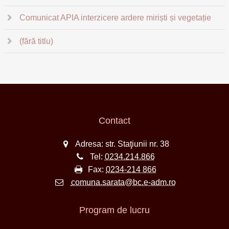
Comunicat APIA interzicere ardere miriști și vegetație
(fără titlu)
Contact
Adresa: str. Staţiunii nr. 38
Tel:
0234.214.866
Fax:
0234-214 866
comuna.sarata@bc.e-adm.ro
Program de lucru